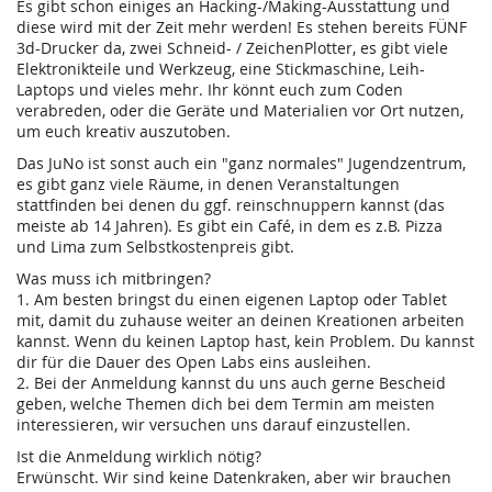
Es gibt schon einiges an Hacking-/Making-Ausstattung und
diese wird mit der Zeit mehr werden! Es stehen bereits FÜNF
3d-Drucker da, zwei Schneid- / ZeichenPlotter, es gibt viele
Elektronikteile und Werkzeug, eine Stickmaschine, Leih-
Laptops und vieles mehr. Ihr könnt euch zum Coden
verabreden, oder die Geräte und Materialien vor Ort nutzen,
um euch kreativ auszutoben.
Das JuNo ist sonst auch ein "ganz normales" Jugendzentrum,
es gibt ganz viele Räume, in denen Veranstaltungen
stattfinden bei denen du ggf. reinschnuppern kannst (das
meiste ab 14 Jahren). Es gibt ein Café, in dem es z.B. Pizza
und Lima zum Selbstkostenpreis gibt.
Was muss ich mitbringen?
1. Am besten bringst du einen eigenen Laptop oder Tablet
mit, damit du zuhause weiter an deinen Kreationen arbeiten
kannst. Wenn du keinen Laptop hast, kein Problem. Du kannst
dir für die Dauer des Open Labs eins ausleihen.
2. Bei der Anmeldung kannst du uns auch gerne Bescheid
geben, welche Themen dich bei dem Termin am meisten
interessieren, wir versuchen uns darauf einzustellen.
Ist die Anmeldung wirklich nötig?
Erwünscht. Wir sind keine Datenkraken, aber wir brauchen